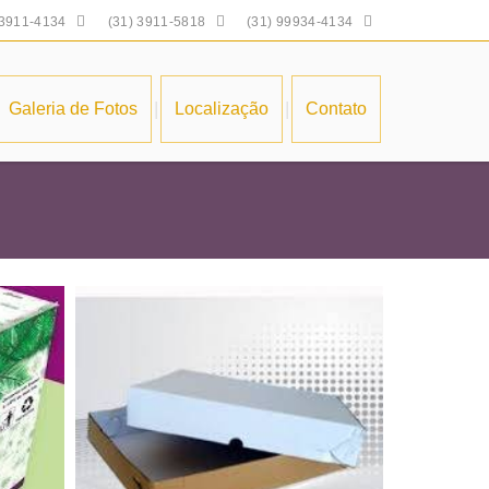



 3911-4134
(31) 3911-5818
(31) 99934-4134
|
|
Galeria de Fotos
Localização
Contato