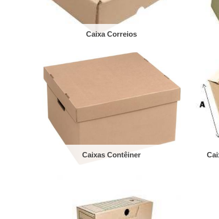
Caixa Correios
Caixas Contêiner
Cai